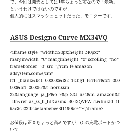
で、今回は発売としては1年ちょっと前なので「最新」
というわけではないのですが、
個人的にはスマッシュヒットだった、モニターです。
ASUS Designo Curve MX34VQ
<iframe style=”width:120px;height:240px;”
marginwidth=”0″ marginheight=”0″ scrolling=”no”
frameborder=”0″ src=”//rcm-fe.amazon-
adsystem.com/e/cm?
lt1=_blank&bc1=000000&IS2=1&bg1=FFFFFF&fc1=000
000&lc1=0000FF&t=horussin-
22&language=ja_JP&o=9&p=8&l=as4&m=amazon&f
=ifr&ref=as_ss_li_til&asins=B06XQVFWTL&linkId=1f
6ac3c522fbcbefaabebee8f1190bce”></iframe>
お値段は正直ちょっと高めですが、Qiの充電ポートがつ
いて、