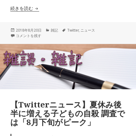
【Twitterニュース】漫画『銀魂』ジャンプ連載
続きを読む
投
カ
タ
2018年8月20日
雑記
Twitter
,
ニュース
稿
【Twitterニュース】漫画『銀魂』ジャンプ連載あと5話で完結へ に
テ
グ
コメントを残す
日:
ゴ
リ
ー
【Twitterニュース】夏休み後
半に増える子どもの自殺 調査で
は「8月下旬がピーク」