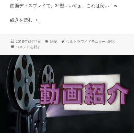
曲面ディスプレイで、34型…いやぁ、これは良い！ｗ
モニターのお話…再び！ c43j89も良いけど別の
続きを読む
投
カ
タ
2018年8月14日
雑記
ウルトラワイドモニター
,
雑記
稿
モニターのお話…再び！ c43j89も良いけど別のもね！ に
テ
グ
コメントを残す
日:
ゴ
リ
ー