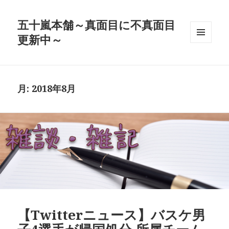
五十嵐本舗～真面目に不真面目
更新中～
メニュ
ーとウ
ィジェ
ット
月:
2018年8月
【Twitterニュース】バスケ男