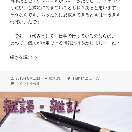
日本だと色々なマスコミがついてきたりして、「そうい
う遊び」も満足にできないことも多々あると思います。
そうなんです、ちゃんとに息抜きできるときは息抜きす
ればいいんですよ。
…でも、（代表として）仕事で行っているのならば、
せめて、個人が特定できる情報はぼやかしましょ…ね？
【Twitterニュース】バスケ男子4選手が帰国処
続きを読む
投
カ
タ
2018年8月20日
動画紹介
Twitter
,
ニュース
稿
【Twitterニュース】バスケ男子4選手が帰国処分 所属チームなどが謝罪 
テ
グ
コメントを残す
日:
ゴ
リ
ー