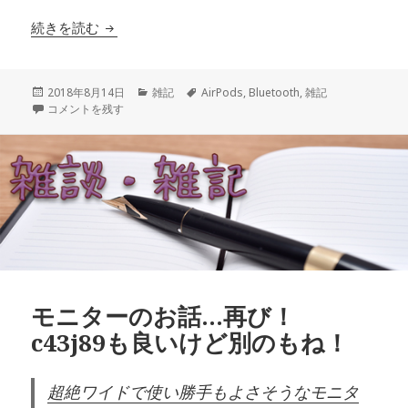
動画を見る時に絶対使える！ Apple AirPods
続きを読む
投
カ
タ
2018年8月14日
雑記
AirPods
,
Bluetooth
,
雑記
稿
動画を見る時に絶対使える！ Apple AirPods に
テ
グ
コメントを残す
日:
ゴ
リ
ー
モニターのお話…再び！
c43j89も良いけど別のもね！
超絶ワイドで使い勝手もよさそうなモニタ