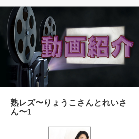
日:
ゴ
リ
ー
熟レズ〜りょうこさんとれいさ
ん〜1