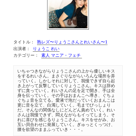
タイトル：
熟レズ〜りょうこさんとれいさん〜1
出演者：
りょうこ れい
カテゴリー：
素人 マニア・フェチ
いちゃつきながらりょうこさんの上から優しいキス
をするれいさん。まさぐりながらいろんな場所を弄
っていく。しかしそれに対して、我慢できず自ら起
き上がって反撃していくりょうこさん。キスは辞め
ずに貪っていく。れいさんの足を足で開き、手は全
身を伝っていく。その手はおまんこへ導き、ぐちょ
ぐちょ音を立てる。愛液で泡だっていくおまんこは
更に音を立て、白濁していく。毛までびっしょり
だ。そんなの関係なしにどんどん責めていく。れい
さんは我慢できず、悶えながらもイってしまう。そ
れに喜びを感じるりょうこさん。キスをせがみ、お
互い貝合わせに発展していく。ぎゅっとくっつけ、
腰を欲望のままふっていき・・・。