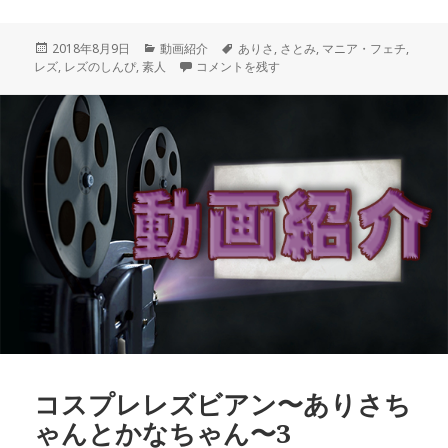
投
カ
タ
2018年8月9日
動画紹介
ありさ
,
さとみ
,
マニア・フェチ
,
稿
テ
レズセックス〜ありさちゃんとさとみちゃん〜2
グ
レズ
,
レズのしんぴ
,
素人
コメントを残す
日:
ゴ
リ
ー
コスプレレズビアン〜ありさち
ゃんとかなちゃん〜3