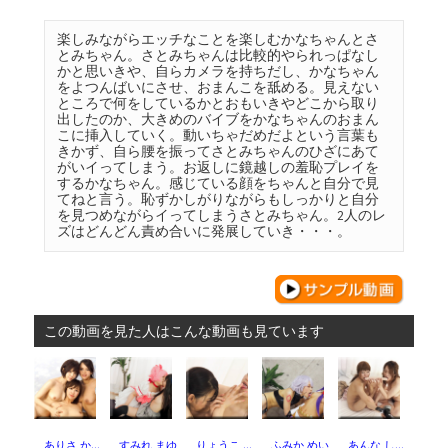
楽しみながらエッチなことを楽しむかなちゃんとさ
とみちゃん。さとみちゃんは比較的やられっぱなし
かと思いきや、自らカメラを持ちだし、かなちゃん
をよつんばいにさせ、おまんこを舐める。見えない
ところで何をしているかとおもいきやどこから取り
出したのか、大きめのバイブをかなちゃんのおまん
こに挿入していく。動いちゃだめだよという言葉も
きかず、自ら腰を振ってさとみちゃんのひざにあて
がいイってしまう。お返しに鏡越しの羞恥プレイを
するかなちゃん。感じている顔をちゃんと自分で見
てねと言う。恥ずかしがりながらもしっかりと自分
を見つめながらイってしまうさとみちゃん。2人のレ
ズはどんどん責め合いに発展していき・・・。
この動画を見た人はこんな動画も見ています
ありさ か…
すみれ まゆ
りょうこ …
ふみか めい
あんな し…