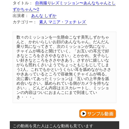
タイトル：
自画撮りレズミッション〜あんなちゃんとし
ずかちゃん〜2
出演者：
あんな しずか
カテゴリー：
素人 マニア・フェチ レズ
数々のミッションを一生懸命こなす美乳しずかちゃ
んと、かわいらしいお顔のあんなちゃん。だんだん
乗り気になってきて、次のミッションが気になり、
チャイムが鳴ると開けていく。「お互いの耳元で好
きなところをささやきなさい」とかかれ、女子らし
い好きなところをささやきあう。さすがに嬉しいな
がらも照れくさいようでちょっともじもじしてしま
う2人。これでもかというくらい耳を舐めながらささ
やきあっているところで容赦無くチャイムが鳴る。
次に書いてあったミッションは「互いの上半身を舐
め合いなさい。舐められている側がカメラを持ちな
さい」。どんどん内容はエスカレートし、ミッショ
ンの内容はついにおまんこにまで到達してい
き・・・。
この動画を見た人はこんな動画も見ています