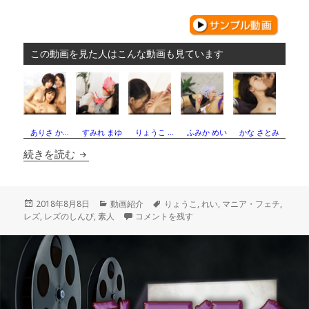
この動画を見た人はこんな動画も見ています
ありさ か…
すみれ まゆ
りょうこ …
ふみか めい
かな さとみ
熟レズ〜りょうこさんとれいさん〜1
続きを読む
投
カ
タ
2018年8月8日
動画紹介
りょうこ
,
れい
,
マニア・フェチ
,
稿
テ
熟レズ〜りょうこさんとれいさん〜1 に
グ
レズ
,
レズのしんぴ
,
素人
コメントを残す
日:
ゴ
リ
ー