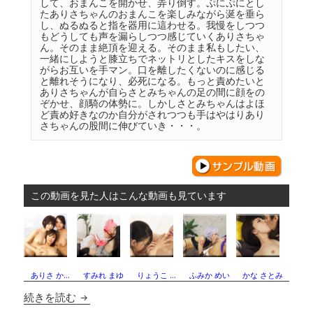
して、おまんこを開かせ、弄り倒す。ぷにぷにとし
たありさちゃんのおまんこを楽しみながら涎を垂ら
し、ぬるぬると指を器用に這わせる。我慢をしつつ
もどうしても声を漏らしつつ感じていくありさちゃ
ん。そのまま絶頂を迎える。そのまま私もしたい、
一緒にしようと膝立ちでネットリとしたキスをしな
がらお互いを手マン。口を離したくないのに感じる
と離れそうになり、必死になる。もっと責めたいと
ありさちゃんが自らさとみちゃんの足の間に顔をの
ぞかせ、顔騎の体勢に。しかしさとみちゃんはよほ
ど責め好きなのか自分がされつつも手はやはりあり
さちゃんの股間に伸びていき・・・。
この動画を見た人はこんな動画も見ています
ありさ か…
すみれ まゆ
りょうこ …
ふみか めい
かな さとみ
レズセックス〜ありさちゃんとさとみちゃん〜2
続きを読む