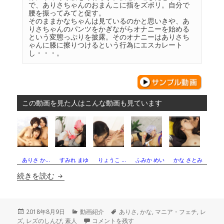
で、ありさちゃんのおまんこに指をズボリ。自分で
腰を振ってみてと促す。

そのままかなちゃんは見ているのかと思いきや、あ
りさちゃんのパンツをかぎながらオナニーを始める
という変態っぷりを披露。そのオナニーはありさち
ゃんに膝に擦りつけるという行為にエスカレート
し・・・。
この動画を見た人はこんな動画も見ています
ありさ か…
すみれ まゆ
りょうこ …
ふみか めい
かな さとみ
コスプレレズビアン〜ありさちゃんとかなちゃん
続きを読む
投
カ
タ
2018年8月9日
動画紹介
ありさ
,
かな
,
マニア・フェチ
,
レ
稿
テ
コスプレレズビアン〜ありさちゃんとかなちゃん〜
グ
ズ
,
レズのしんぴ
,
素人
コメントを残す