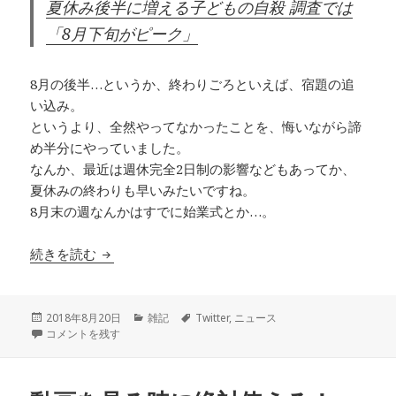
夏休み後半に増える子どもの自殺 調査では
「8月下旬がピーク」
8月の後半…というか、終わりごろといえば、宿題の追
い込み。
というより、全然やってなかったことを、悔いながら諦
め半分にやっていました。
なんか、最近は週休完全2日制の影響などもあってか、
夏休みの終わりも早いみたいですね。
8月末の週なんかはすでに始業式とか…。
【Twitterニュース】夏休み後半に増える子ども
続きを読む
投
カ
タ
2018年8月20日
雑記
Twitter
,
ニュース
稿
【Twitterニュース】夏休み後半に増える子どもの自殺 調査では「8月下
テ
グ
コメントを残す
日:
ゴ
リ
ー