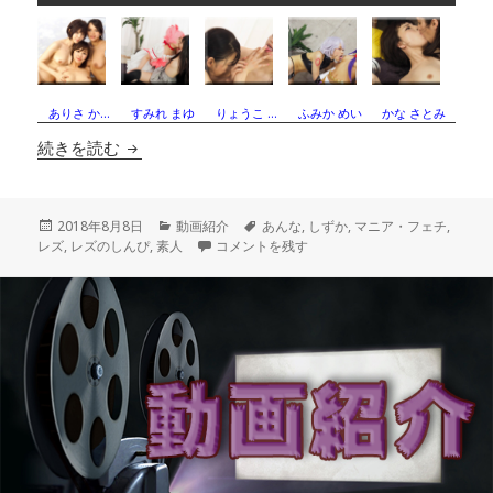
ありさ か…
すみれ まゆ
りょうこ …
ふみか めい
かな さとみ
自画撮りレズミッション〜あんなちゃんとしずか
続きを読む
投
カ
タ
2018年8月8日
動画紹介
あんな
,
しずか
,
マニア・フェチ
,
稿
テ
自画撮りレズミッション〜あんなちゃんとしず
グ
レズ
,
レズのしんぴ
,
素人
コメントを残す
日:
ゴ
リ
ー