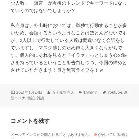
少人数」「無言」が今後のトレンドでキーワードになっ
ていくのではないでしょうか？
私自身は、外出時においては、単独で行動することが多
いため、会話するというようなことはほとんどないです
が、2人以上で行動している人達は間違いなく会話をし
ていますし、マスク越しのため声も大きくなりがちで
す。個人的にそれを見ると「イラァ」っとしまう心の狭
さを持っているということを告白しつつ、今回の締めと
させていただきます！良き無言ライフを！ｗ
投
作
カ
タ
2021年1月24日
五十嵐管理人
動画紹介
Youtube
,
新
稿
成
テ
グ
型コロナ
,
雑記
,
雑談
日:
者
ゴ
リ
ー
コメントを残す
メールアドレスが公開されることはありません。
※
が付いている欄は