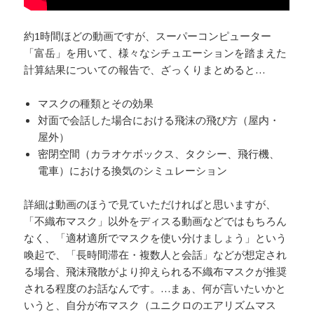
約1時間ほどの動画ですが、スーパーコンピューター
「富岳」を用いて、様々なシチュエーションを踏まえた
計算結果についての報告で、ざっくりまとめると…
マスクの種類とその効果
対面で会話した場合における飛沫の飛び方（屋内・
屋外）
密閉空間（カラオケボックス、タクシー、飛行機、
電車）における換気のシミュレーション
詳細は動画のほうで見ていただければと思いますが、
「不織布マスク」以外をディスる動画などではもちろん
なく、「適材適所でマスクを使い分けましょう」という
喚起で、「長時間滞在・複数人と会話」などが想定され
る場合、飛沫飛散がより抑えられる不織布マスクが推奨
される程度のお話なんです。…まぁ、何が言いたいかと
いうと、自分が布マスク（ユニクロのエアリズムマス