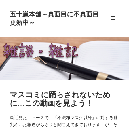
五十嵐本舗～真面目に不真面目
更新中～
メニュ
ーとウ
ィジェ
ット
マスコミに踊らされないため
に…この動画を見よう！
最近見たニュースで、「不織布マスク以外」に対する批
判めいた報道がちらりと聞こえてきております…が、そ