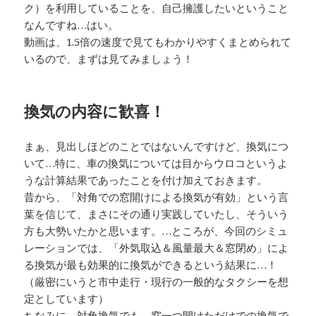
ク）を利用していることを、自己擁護したいということ
なんですね…はい。
動画は、1.5倍の速度で見てもわかりやすくまとめられて
いるので、まずは見てみましょう！
換気の内容に歓喜！
まぁ、見出しほどのことではないんですけど、換気につ
いて…特に、車の換気については目からウロコというよ
うな計算結果であったことを付け加えておきます。
昔から、「対角での窓開けによる換気が有効」という言
葉を信じて、まさにその通り実践していたし、そういう
方も大勢いたかと思います。…ところが、今回のシミュ
レーションでは、「外気取込＆風量最大＆窓閉め」によ
る換気が最も効果的に換気ができるという結果に…！
（厳密にいうと市中走行・現行の一般的なタクシーを想
定としています）
ちなみに、対角換気でも、窓一つ開けただけでの換気で